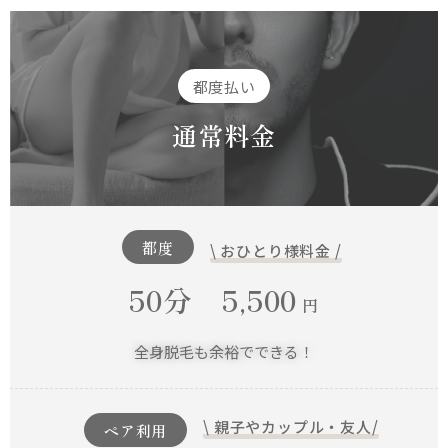
都度払い
通常料金
都度
\ おひとり様料金 /
50分 5,500
円
全身脱毛も余裕でできる！
\ 親子やカップル・友人/
ペア利用