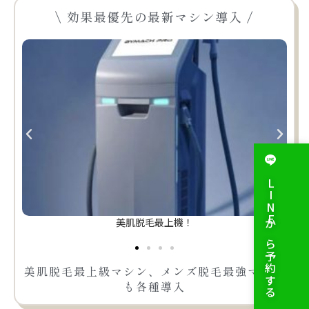
\ 効果最優先の最新マシン導入 /
LINEから予約する
美肌脱毛最上機！
美肌脱毛最上級マシン、メンズ脱毛最強マシン
も各種導入