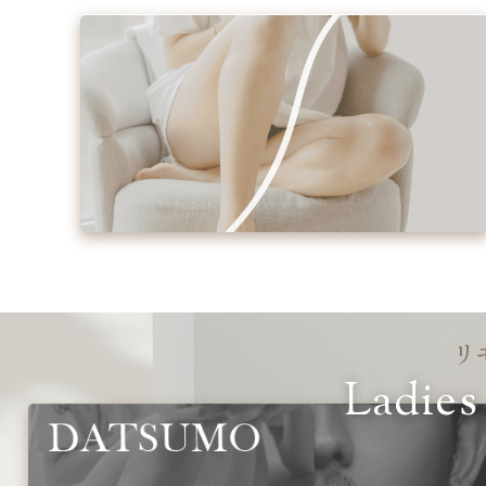
リ
Ladies