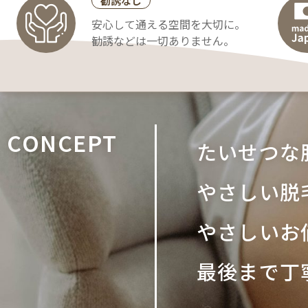
勧誘なし
安心して通える空間を大切に。
勧誘などは一切ありません。
CONCEPT
たいせつな
やさしい脱
やさしいお
最後まで丁