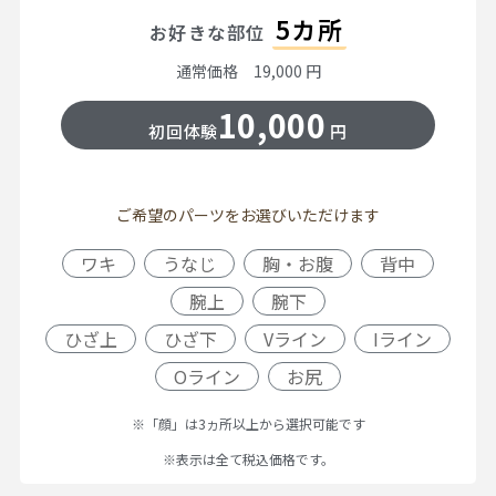
5カ所
お好きな部位
通常価格 19,000 円
10,000
初回体験
円
ご希望のパーツをお選びいただけます
ワキ
うなじ
胸・お腹
背中
腕上
腕下
ひざ上
ひざ下
Vライン
Iライン
Oライン
お尻
※「顔」は3ヵ所以上から選択可能です
※表示は全て税込価格です。