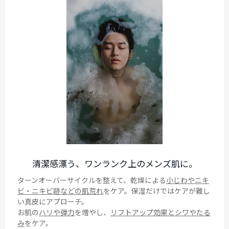
清潔感漂う、ワンランク上のメンズ肌に。
ターンオーバーサイクルを整えて、乾燥による
小じわやニキ
ビ・ニキビ跡などの肌荒れ
をケア。保湿だけではケアが難し
い真皮にアプローチ。
お肌の
ハリや弾力
を増やし、
リフトアップ効果とシワやたる
み
をケア。